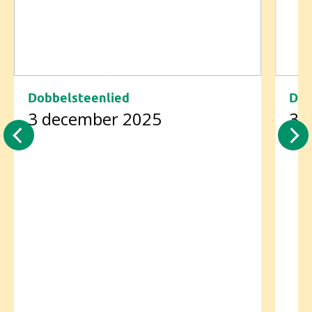
Dobbelsteenlied
Dob
3 december 2025
3 