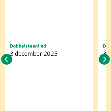
Dobbelsteenlied
Dob
3 december 2025
3 