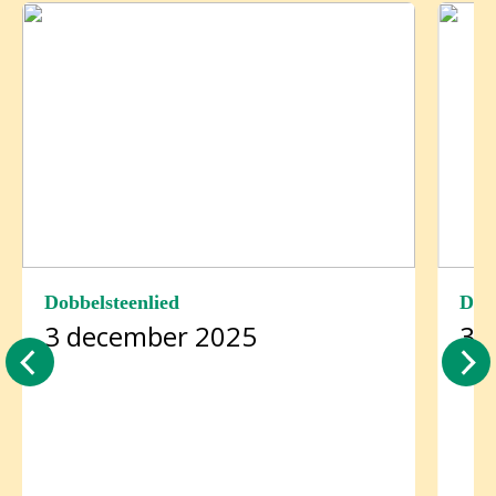
Dobbelsteenlied
Dobb
3 december 2025
3 