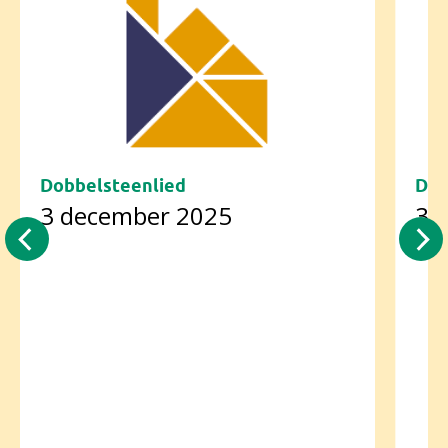
Dobbelsteenlied
Dob
3 december 2025
3 