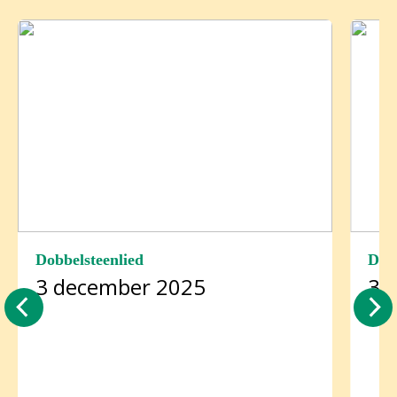
Dobbelsteenlied
Dobb
3 december 2025
3 