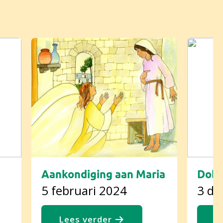
Aankondiging aan Maria
Dobb
5 februari 2024
3 de
Lees verder
L