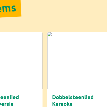
tems
eenlied
Dobbelsteenlied
ersie
Karaoke