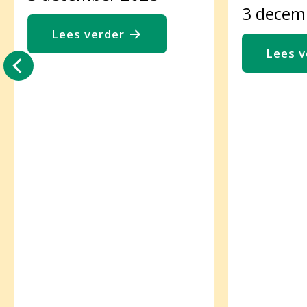
3 decem
Lees verder
Lees v