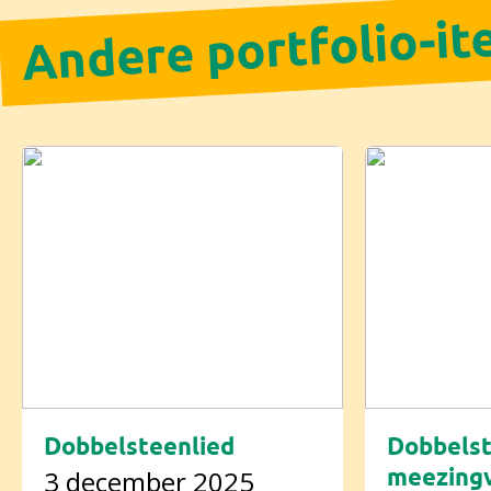
Andere portfolio-i
Dobbelsteenlied
Dobbelst
meezingv
3 december 2025