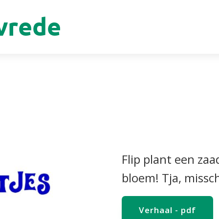
vrede
Flip plant een zaa
bloem! Tja, missc
Verhaal - pdf