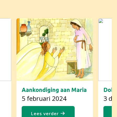
Aankondiging aan Maria
Dobb
5 februari 2024
3 de
Lees verder
L