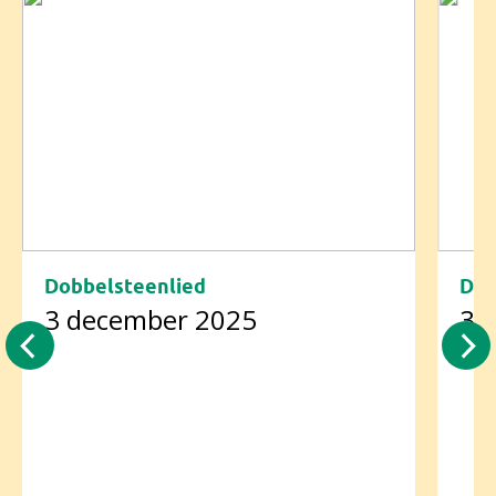
Dobbelsteenlied
Dob
3 december 2025
3 