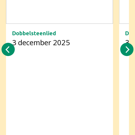
Dobbelsteenlied
Dob
3 december 2025
3 